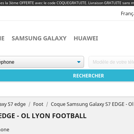
ées la 3ème OFFERTE avec le code COQUEGRATUITE. Livraison GRATUITE sans m
Franç
NE
SAMSUNG GALAXY
HUAWEI
axy S7 edge
Foot
Coque Samsung Galaxy S7 EDGE - Ol 
DGE - OL LYON FOOTBALL
hone