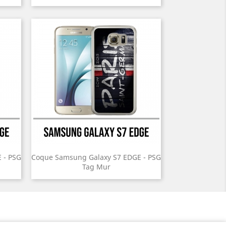
 - PSG
Coque Samsung Galaxy S7 EDGE - PSG
Tag Mur