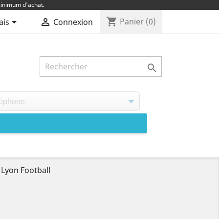
inimum d'achat.
shopping_cart


Panier
(0)
ais
Connexion

Lyon Football