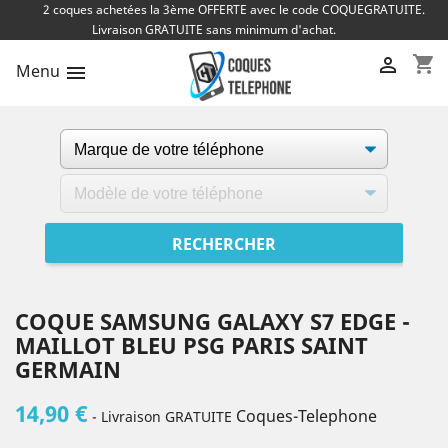
2 coques achetées la 3ème OFFERTE avec le code COQUEGRATUITE.
Livraison GRATUITE sans minimum d'achat.
shopping_cart

Menu

COQUE SAMSUNG GALAXY S7 EDGE -
MAILLOT BLEU PSG PARIS SAINT
GERMAIN
14,90 €
Coques-Telephone
- Livraison GRATUITE