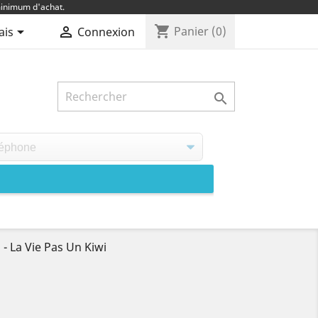
inimum d'achat.
shopping_cart


Panier
(0)
ais
Connexion

 La Vie Pas Un Kiwi