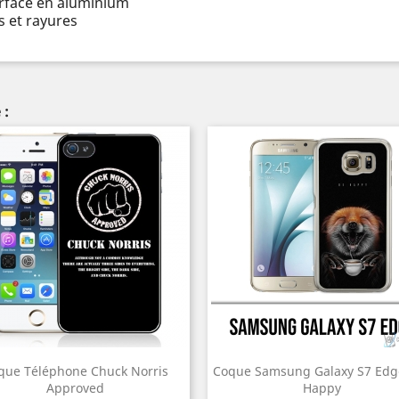
urface en aluminium
 et rayures
 :
que Téléphone Chuck Norris
Coque Samsung Galaxy S7 Edge
Approved
Happy