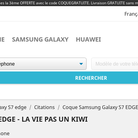
ées la 3ème OFFERTE avec le code COQUEGRATUITE. Livraison GRATUITE sans m
Franç
NE
SAMSUNG GALAXY
HUAWEI
axy S7 edge
Citations
Coque Samsung Galaxy S7 EDGE -
GE - LA VIE PAS UN KIWI
hone