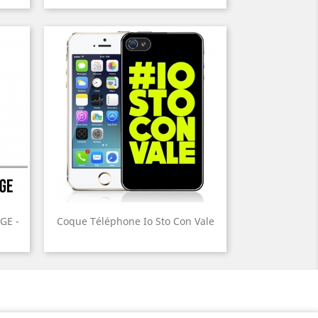
GE -
Coque Téléphone Io Sto Con Vale