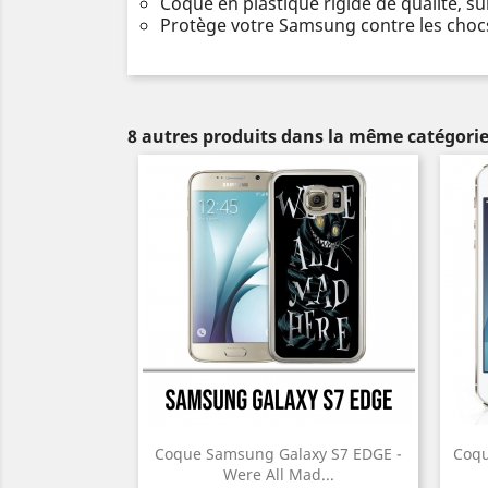
Coque en plastique rigide de qualité, s
Protège votre Samsung contre les chocs
8 autres produits dans la même catégorie
Coque Samsung Galaxy S7 EDGE -
Coqu
Were All Mad...