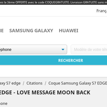
ées la 3ème OFFERTE avec le code COQUEGRATUITE. Livraison GRATUITE sans m
Franç
NE
SAMSUNG GALAXY
HUAWEI
axy S7 edge
Citations
Coque Samsung Galaxy S7 EDGE
EDGE - LOVE MESSAGE MOON BACK
hone