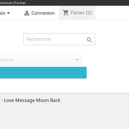
inimum d'achat.
shopping_cart


Panier
(0)
ais
Connexion

 - Love Message Moon Back