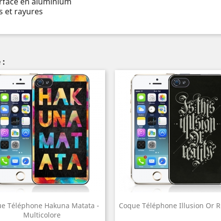
urface en aluminium
 et rayures
 :
e Téléphone Hakuna Matata -
Coque Téléphone Illusion Or Re
Multicolore