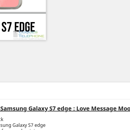
Samsung Galaxy S7 edge : Love Message Mo
ck
msung Galaxy S7 edge