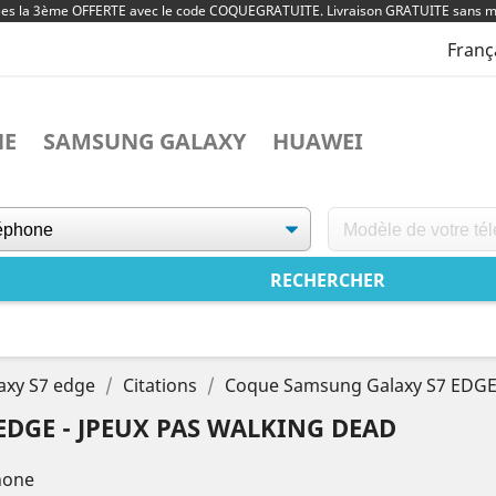
ées la 3ème OFFERTE avec le code COQUEGRATUITE. Livraison GRATUITE sans m
Franç
NE
SAMSUNG GALAXY
HUAWEI
axy S7 edge
Citations
Coque Samsung Galaxy S7 EDGE 
DGE - JPEUX PAS WALKING DEAD
hone