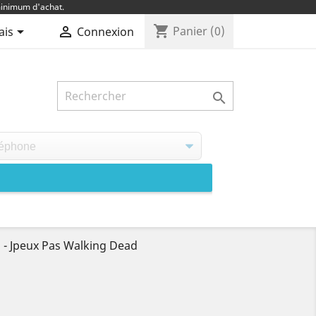
inimum d'achat.
shopping_cart


Panier
(0)
ais
Connexion

- Jpeux Pas Walking Dead