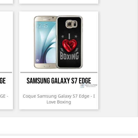
GE -
Coque Samsung Galaxy S7 Edge - I
Love Boxing