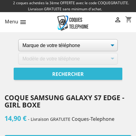
2 coques achetées la 3ème OFFERTE avec le code COQUEGRATUITE.
Livraison GRATUITE sans minimum d'achat.
shopping_cart

Menu

COQUE SAMSUNG GALAXY S7 EDGE -
GIRL BOXE
14,90 €
Coques-Telephone
- Livraison GRATUITE