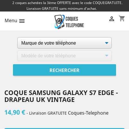
2 coques achetées la 3ème OFFERTE avec le code COQUEGRATUITE.
Livraison GRATUITE sans minimum d'achat.
shopping_cart

Menu

COQUE SAMSUNG GALAXY S7 EDGE -
DRAPEAU UK VINTAGE
14,90 €
Coques-Telephone
- Livraison GRATUITE