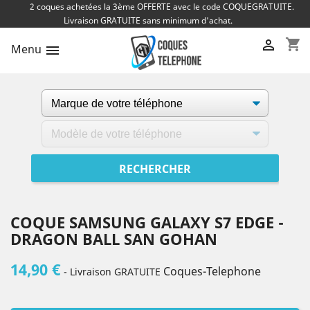
2 coques achetées la 3ème OFFERTE avec le code COQUEGRATUITE.
Livraison GRATUITE sans minimum d'achat.
shopping_cart

Menu

COQUE SAMSUNG GALAXY S7 EDGE -
DRAGON BALL SAN GOHAN
14,90 €
Coques-Telephone
- Livraison GRATUITE