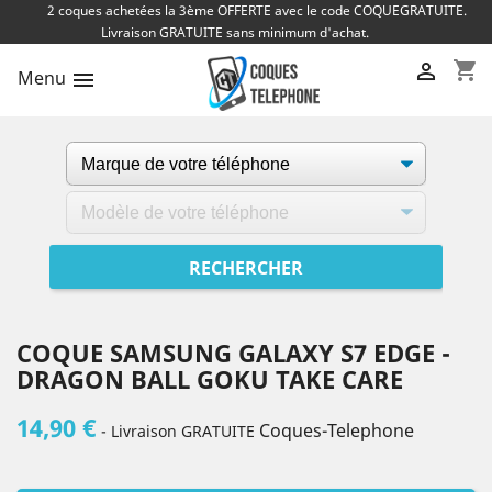
2 coques achetées la 3ème OFFERTE avec le code COQUEGRATUITE.
Livraison GRATUITE sans minimum d'achat.
shopping_cart

Menu

COQUE SAMSUNG GALAXY S7 EDGE -
DRAGON BALL GOKU TAKE CARE
14,90 €
Coques-Telephone
- Livraison GRATUITE