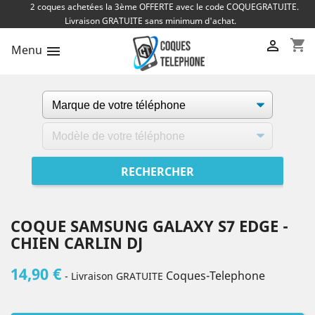
2 coques achetées la 3ème OFFERTE avec le code COQUEGRATUITE.
Livraison GRATUITE sans minimum d'achat.
shopping_cart

Menu

COQUE SAMSUNG GALAXY S7 EDGE -
CHIEN CARLIN DJ
14,90 €
Coques-Telephone
- Livraison GRATUITE