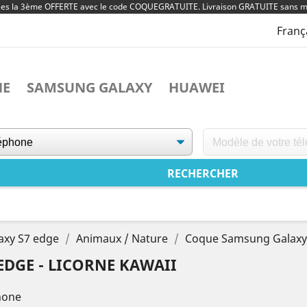
ées la 3ème OFFERTE avec le code COQUEGRATUITE. Livraison GRATUITE sans m
Franç
NE
SAMSUNG GALAXY
HUAWEI
axy S7 edge
Animaux / Nature
Coque Samsung Galaxy 
DGE - LICORNE KAWAII
hone