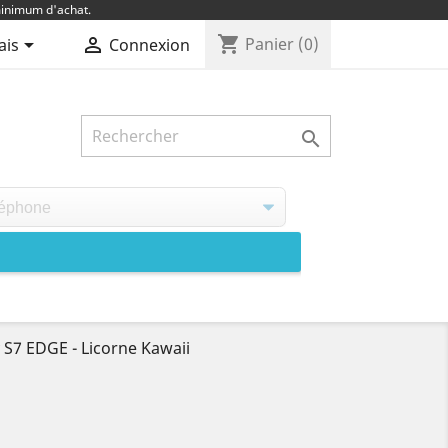
inimum d'achat.
shopping_cart


Panier
(0)
ais
Connexion

S7 EDGE - Licorne Kawaii