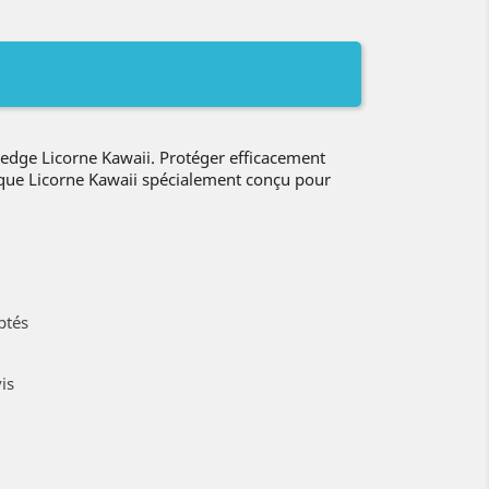
dge Licorne Kawaii. Protéger efficacement
oque Licorne Kawaii spécialement conçu pour
ptés
is