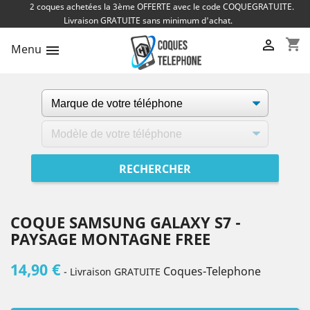
2 coques achetées la 3ème OFFERTE avec le code COQUEGRATUITE.
Livraison GRATUITE sans minimum d'achat.
shopping_cart

Menu

COQUE SAMSUNG GALAXY S7 -
PAYSAGE MONTAGNE FREE
14,90 €
Coques-Telephone
- Livraison GRATUITE