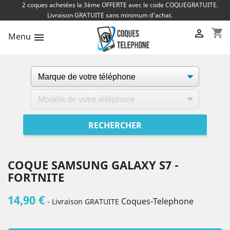
2 coques achetées la 3ème OFFERTE avec le code COQUEGRATUITE.
Livraison GRATUITE sans minimum d'achat.
shopping_cart

Menu

COQUE SAMSUNG GALAXY S7 -
FORTNITE
14,90 €
Coques-Telephone
- Livraison GRATUITE