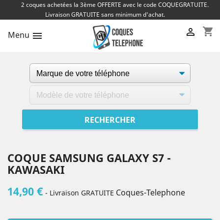
2 coques achetées la 3ème OFFERTE avec le code COQUEGRATUITE.
Livraison GRATUITE sans minimum d'achat.
shopping_cart

Menu

COQUE SAMSUNG GALAXY S7 -
KAWASAKI
14,90 €
Coques-Telephone
- Livraison GRATUITE