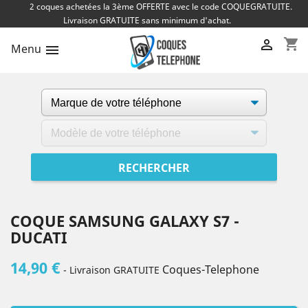
2 coques achetées la 3ème OFFERTE avec le code COQUEGRATUITE.
Livraison GRATUITE sans minimum d'achat.
shopping_cart

Menu

COQUE SAMSUNG GALAXY S7 -
DUCATI
14,90 €
Coques-Telephone
- Livraison GRATUITE