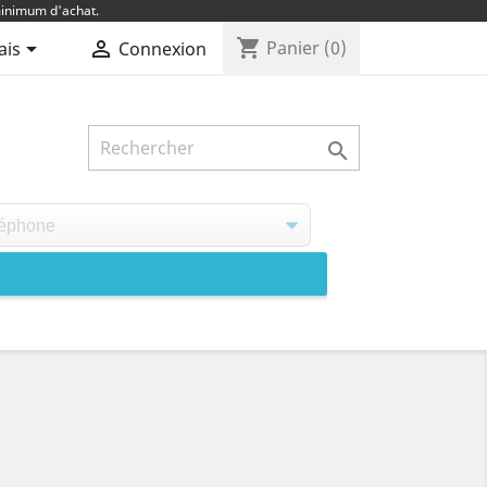
inimum d'achat.
shopping_cart


Panier
(0)
ais
Connexion
