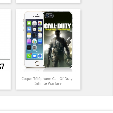
-
Coque Téléphone Call Of Duty -
Infinite Warfare