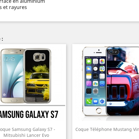
urface en aluminium
 et rayures
 :
oque Samsung Galaxy S7 -
Coque Téléphone Mustang Vi
Mitsubishi Lancer Evo