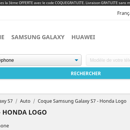
ées la 3ème OFFERTE avec le code COQUEGRATUITE. Livraison GRATUITE sans m
Franç
NE
SAMSUNG GALAXY
HUAWEI
axy S7
Auto
Coque Samsung Galaxy S7 - Honda Logo
- HONDA LOGO
hone