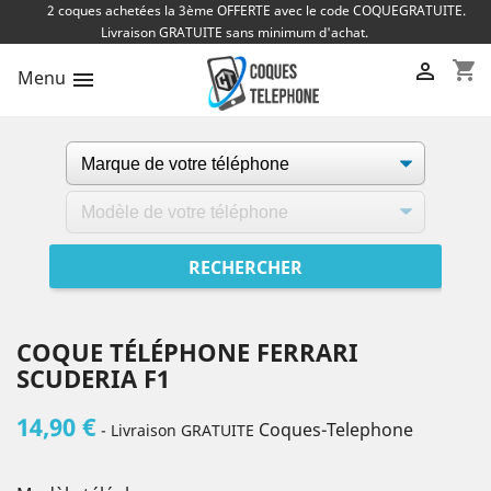
2 coques achetées la 3ème OFFERTE avec le code COQUEGRATUITE.
Livraison GRATUITE sans minimum d'achat.
shopping_cart

Menu

COQUE TÉLÉPHONE FERRARI
SCUDERIA F1
14,90 €
Coques-Telephone
- Livraison GRATUITE