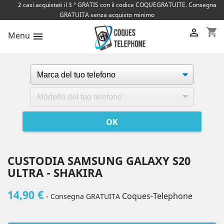
2 casi acquistati il ​​3 ° GRATIS con il codice COQUEGRATUITE. Consegna
GRATUITA senza acquisto minimo
shopping_cart

Menu

CUSTODIA SAMSUNG GALAXY S20
ULTRA - SHAKIRA
14,90 €
Coques-Telephone
- Consegna GRATUITA