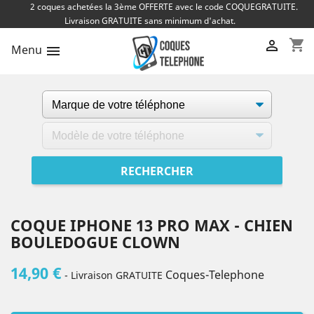
2 coques achetées la 3ème OFFERTE avec le code COQUEGRATUITE.
Livraison GRATUITE sans minimum d'achat.
shopping_cart

Menu

COQUE IPHONE 13 PRO MAX - CHIEN
BOULEDOGUE CLOWN
14,90 €
Coques-Telephone
- Livraison GRATUITE