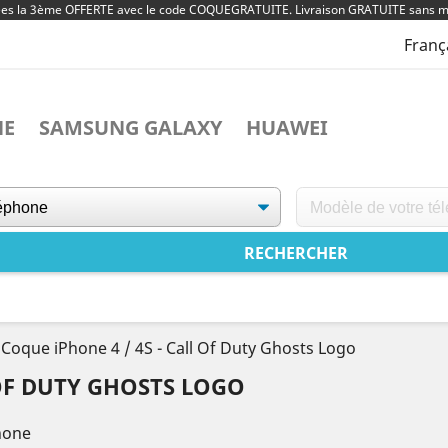
ées la 3ème OFFERTE avec le code COQUEGRATUITE. Livraison GRATUITE sans m
Franç
NE
SAMSUNG GALAXY
HUAWEI
Coque iPhone 4 / 4S - Call Of Duty Ghosts Logo
 OF DUTY GHOSTS LOGO
hone