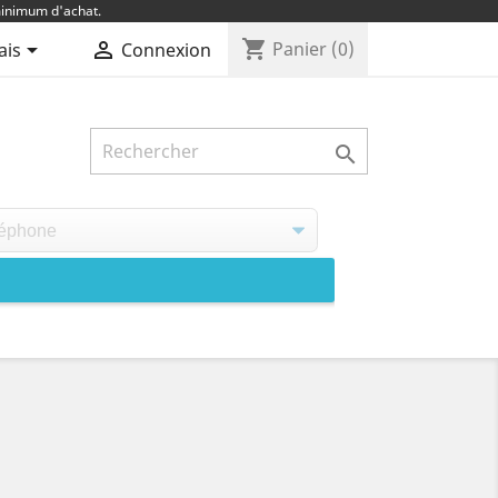
inimum d'achat.
shopping_cart


Panier
(0)
ais
Connexion
