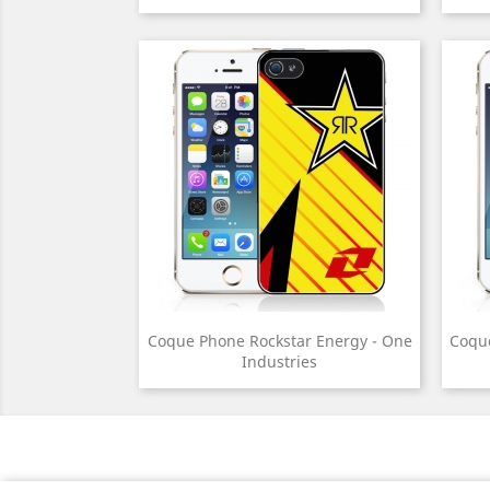
Coque Phone Rockstar Energy - One
Coque
Industries