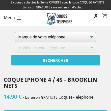
2 coques achetées la 3ème OFFERTE avec le code COQUEGRATUITE.
Livraison GRATUITE sans minimum d'achat.
shopping_cart

Menu

COQUE IPHONE 4 / 4S - BROOKLIN
NETS
14,90 €
Coques-Telephone
- Livraison GRATUITE