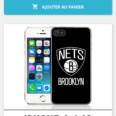

AJOUTER AU PANIER