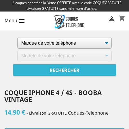
2 coques achetées la 3ème OFFERTE avec le code COQUEGRATUITE.
Livraison GRATUITE sans minimum d'achat.
shopping_cart

Menu

COQUE IPHONE 4 / 4S - BOOBA
VINTAGE
14,90 €
Coques-Telephone
- Livraison GRATUITE