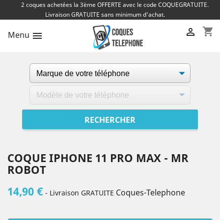
2 coques achetées la 3ème OFFERTE avec le code COQUEGRATUITE.
Livraison GRATUITE sans minimum d'achat.
shopping_cart

Menu

COQUE IPHONE 11 PRO MAX - MR
ROBOT
14,90 €
Coques-Telephone
- Livraison GRATUITE