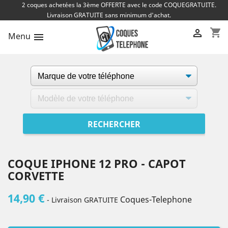
2 coques achetées la 3ème OFFERTE avec le code COQUEGRATUITE.
Livraison GRATUITE sans minimum d'achat.
shopping_cart

Menu

COQUE IPHONE 12 PRO - CAPOT
CORVETTE
14,90 €
Coques-Telephone
- Livraison GRATUITE