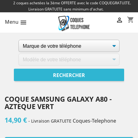
2 coques achetées la 3ème OFFERTE avec le code COQUEGRATUITE.
Livraison GRATUITE sans minimum d'achat.
shopping_cart

Menu

COQUE SAMSUNG GALAXY A80 -
AZTEQUE VERT
14,90 €
Coques-Telephone
- Livraison GRATUITE