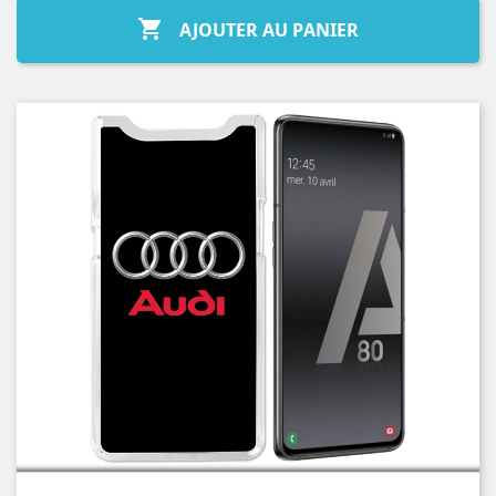

AJOUTER AU PANIER