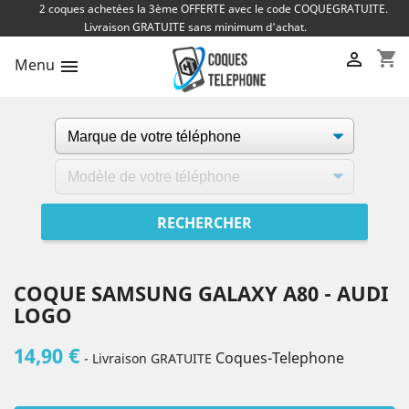
2 coques achetées la 3ème OFFERTE avec le code COQUEGRATUITE.
Livraison GRATUITE sans minimum d'achat.
shopping_cart

Menu

COQUE SAMSUNG GALAXY A80 - AUDI
LOGO
14,90 €
Coques-Telephone
- Livraison GRATUITE