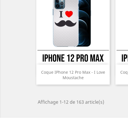
Aperçu rapide

Coque IPhone 12 Pro Max - I Love
Coq
Moustache
Prix
Affichage 1-12 de 163 article(s)