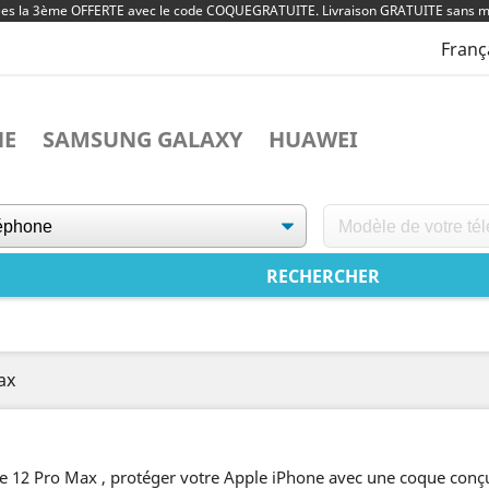
ées la 3ème OFFERTE avec le code COQUEGRATUITE. Livraison GRATUITE sans m
Franç
NE
SAMSUNG GALAXY
HUAWEI
ax
ne 12 Pro Max , protéger votre Apple iPhone avec une coque con