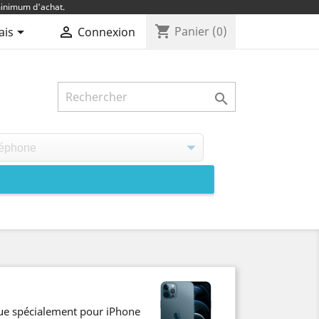
inimum d'achat.
shopping_cart


Panier
(0)
ais
Connexion

çue spécialement pour iPhone