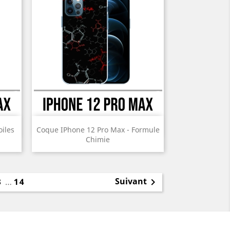
Aperçu rapide

oiles
Coque IPhone 12 Pro Max - Formule
Chimie
Prix
Suivant
3
…
14
