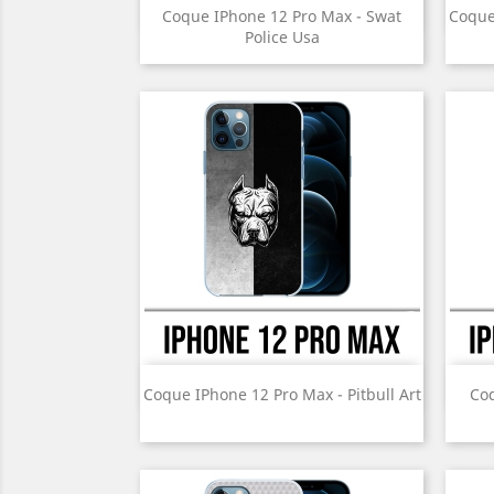
Aperçu rapide

Coque IPhone 12 Pro Max - Swat
Coque
Police Usa
Prix
Aperçu rapide

Coque IPhone 12 Pro Max - Pitbull Art
Co
Prix