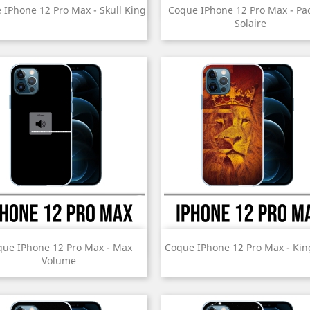
Aperçu rapide
Aperçu rapide


 IPhone 12 Pro Max - Skull King
Coque IPhone 12 Pro Max - P
Solaire
Prix
Prix
Aperçu rapide
Aperçu rapide


que IPhone 12 Pro Max - Max
Coque IPhone 12 Pro Max - Kin
Volume
Prix
Prix