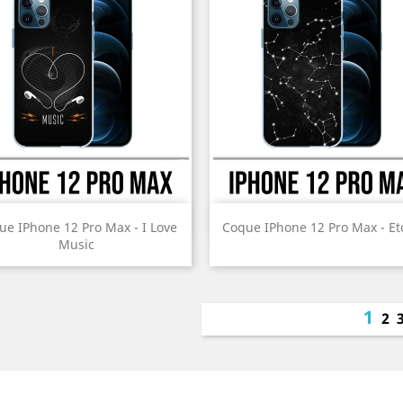
Aperçu rapide
Aperçu rapide


ue IPhone 12 Pro Max - I Love
Coque IPhone 12 Pro Max - Et
Music
Prix
Prix
1
2