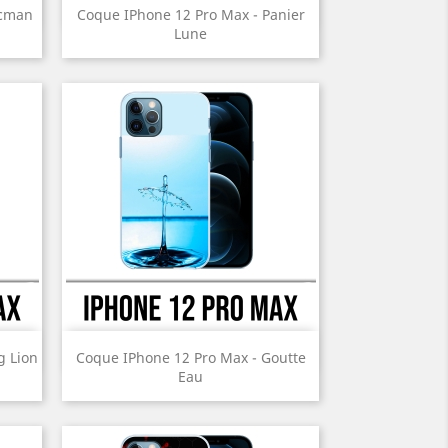
Aperçu rapide

acman
Coque IPhone 12 Pro Max - Panier
Lune
Prix
Aperçu rapide

g Lion
Coque IPhone 12 Pro Max - Goutte
Eau
Prix