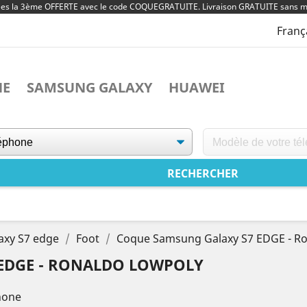
ées la 3ème OFFERTE avec le code COQUEGRATUITE. Livraison GRATUITE sans m
Franç
NE
SAMSUNG GALAXY
HUAWEI
axy S7 edge
Foot
Coque Samsung Galaxy S7 EDGE - R
EDGE - RONALDO LOWPOLY
hone