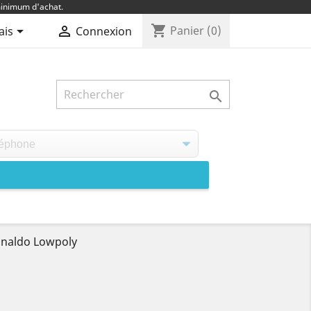
inimum d'achat.
shopping_cart


Panier
(0)
ais
Connexion

onaldo Lowpoly