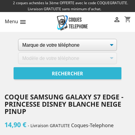
2 coques achetées la 3ème OFFERTE avec le code COQUEGRATUITE.
Livraison GRATUITE sans minimum d'achat.
shopping_cart

Menu

COQUE SAMSUNG GALAXY S7 EDGE -
PRINCESSE DISNEY BLANCHE NEIGE
PINUP
14,90 €
Coques-Telephone
- Livraison GRATUITE