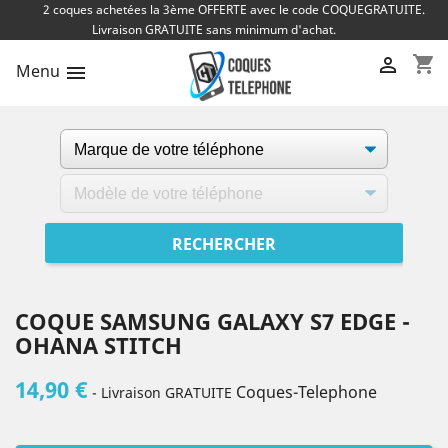
2 coques achetées la 3ème OFFERTE avec le code COQUEGRATUITE.
Livraison GRATUITE sans minimum d'achat.
shopping_cart

Menu

COQUE SAMSUNG GALAXY S7 EDGE -
OHANA STITCH
14,90 €
Coques-Telephone
- Livraison GRATUITE