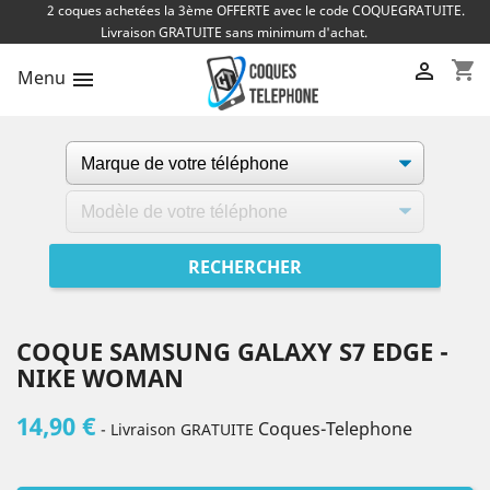
2 coques achetées la 3ème OFFERTE avec le code COQUEGRATUITE.
Livraison GRATUITE sans minimum d'achat.
shopping_cart

Menu

COQUE SAMSUNG GALAXY S7 EDGE -
NIKE WOMAN
14,90 €
Coques-Telephone
- Livraison GRATUITE