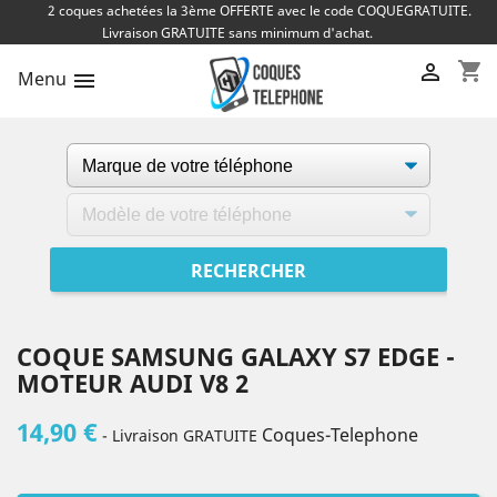
2 coques achetées la 3ème OFFERTE avec le code COQUEGRATUITE.
Livraison GRATUITE sans minimum d'achat.
shopping_cart

Menu

COQUE SAMSUNG GALAXY S7 EDGE -
MOTEUR AUDI V8 2
14,90 €
Coques-Telephone
- Livraison GRATUITE