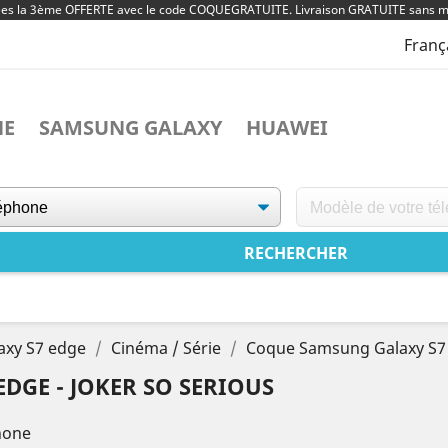
ées la 3ème OFFERTE avec le code COQUEGRATUITE. Livraison GRATUITE sans m
Franç
NE
SAMSUNG GALAXY
HUAWEI
axy S7 edge
Cinéma / Série
Coque Samsung Galaxy S7 
DGE - JOKER SO SERIOUS
hone