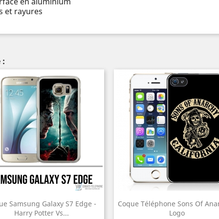
urface en aluminium
 et rayures
 :
ue Samsung Galaxy S7 Edge -
Coque Téléphone Sons Of Anar
Harry Potter Vs...
Logo