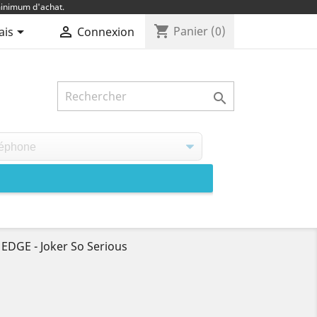
inimum d'achat.
shopping_cart


Panier
(0)
ais
Connexion

EDGE - Joker So Serious