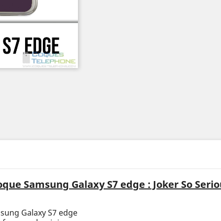
oque Samsung Galaxy S7 edge : Joker So Serio
msung Galaxy S7 edge