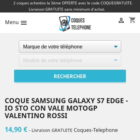
2 coques achetées la 3ème OFFERTE avec le code COQUEGRATUITE.
Livraison GRATUITE sans minimum d'achat.
shopping_cart

Menu

COQUE SAMSUNG GALAXY S7 EDGE -
IO STO CON VALE MOTOGP
VALENTINO ROSSI
14,90 €
Coques-Telephone
- Livraison GRATUITE