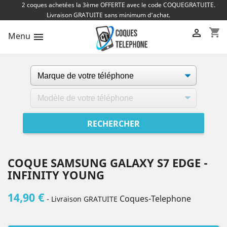
2 coques achetées la 3ème OFFERTE avec le code COQUEGRATUITE.
Livraison GRATUITE sans minimum d'achat.
shopping_cart

Menu

COQUE SAMSUNG GALAXY S7 EDGE -
INFINITY YOUNG
14,90 €
Coques-Telephone
- Livraison GRATUITE