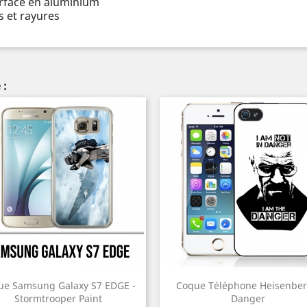
urface en aluminium
 et rayures
 :
ue Samsung Galaxy S7 EDGE -
Coque Téléphone Heisenber
Stormtrooper Paint
Danger