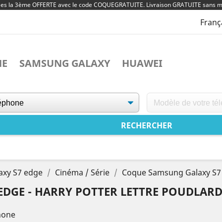
ées la 3ème OFFERTE avec le code COQUEGRATUITE. Livraison GRATUITE sans m
Franç
NE
SAMSUNG GALAXY
HUAWEI
axy S7 edge
Cinéma / Série
Coque Samsung Galaxy S7 
DGE - HARRY POTTER LETTRE POUDLAR
hone