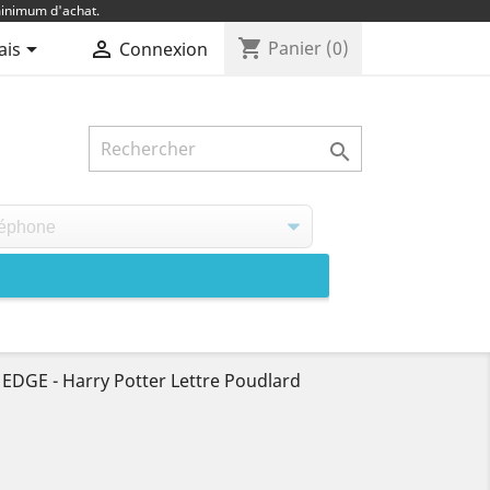
inimum d'achat.
shopping_cart


Panier
(0)
ais
Connexion

EDGE - Harry Potter Lettre Poudlard
D