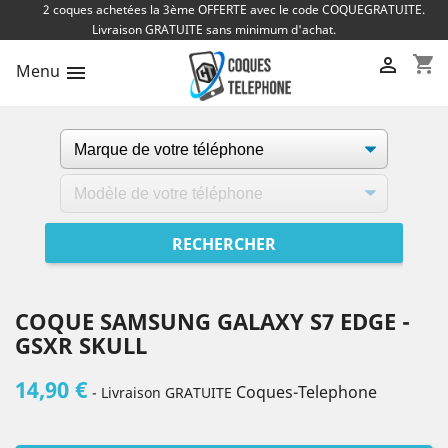
2 coques achetées la 3ème OFFERTE avec le code COQUEGRATUITE.
Livraison GRATUITE sans minimum d'achat.
shopping_cart

Menu

COQUE SAMSUNG GALAXY S7 EDGE -
GSXR SKULL
14,90 €
Coques-Telephone
- Livraison GRATUITE