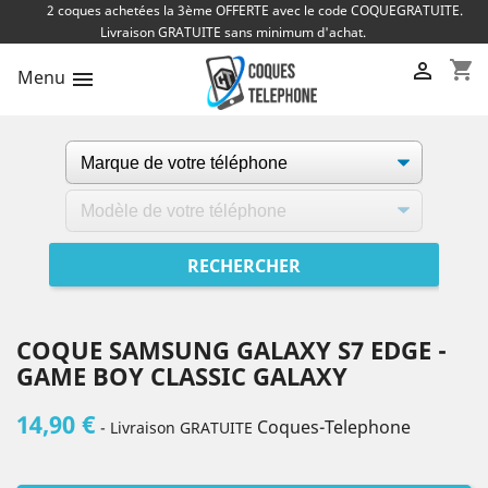
2 coques achetées la 3ème OFFERTE avec le code COQUEGRATUITE.
Livraison GRATUITE sans minimum d'achat.
shopping_cart

Menu

COQUE SAMSUNG GALAXY S7 EDGE -
GAME BOY CLASSIC GALAXY
14,90 €
Coques-Telephone
- Livraison GRATUITE