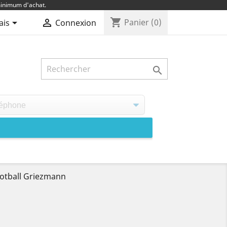
inimum d'achat.
shopping_cart


Panier
(0)
ais
Connexion

otball Griezmann