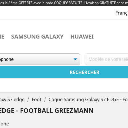
ées la 3ème OFFERTE avec le code COQUEGRATUITE. Livraison GRATUITE sans m
Franç
NE
SAMSUNG GALAXY
HUAWEI
axy S7 edge
Foot
Coque Samsung Galaxy S7 EDGE - Fo
EDGE - FOOTBALL GRIEZMANN
hone