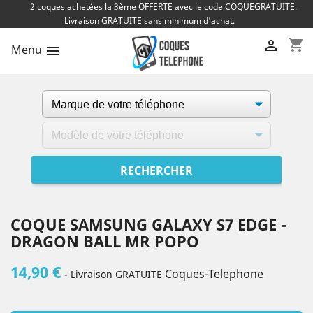
2 coques achetées la 3ème OFFERTE avec le code COQUEGRATUITE.
Livraison GRATUITE sans minimum d'achat.
shopping_cart

Menu

COQUE SAMSUNG GALAXY S7 EDGE -
DRAGON BALL MR POPO
14,90 €
Coques-Telephone
- Livraison GRATUITE