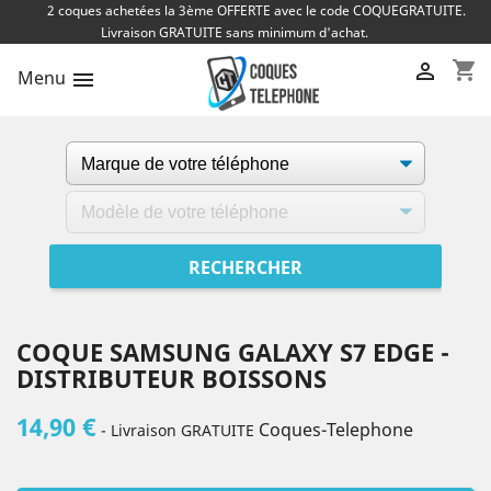
2 coques achetées la 3ème OFFERTE avec le code COQUEGRATUITE.
Livraison GRATUITE sans minimum d'achat.
shopping_cart

Menu

COQUE SAMSUNG GALAXY S7 EDGE -
DISTRIBUTEUR BOISSONS
14,90 €
Coques-Telephone
- Livraison GRATUITE