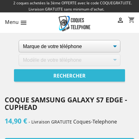
2 coques achetées la 3ème OFFERTE avec le code COQUEGRATUITE.
Livraison GRATUITE sans minimum d'achat.
shopping_cart

Menu

COQUE SAMSUNG GALAXY S7 EDGE -
CUPHEAD
14,90 €
Coques-Telephone
- Livraison GRATUITE