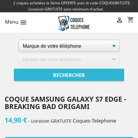
2 coques achetées la 3ème OFFERTE avec le code COQUEGRATUITE.
Livraison GRATUITE sans minimum d'achat.
shopping_cart

Menu

COQUE SAMSUNG GALAXY S7 EDGE -
BREAKING BAD ORIGAMI
14,90 €
Coques-Telephone
- Livraison GRATUITE