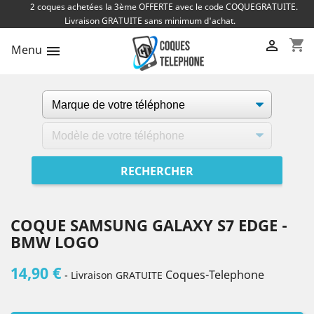
2 coques achetées la 3ème OFFERTE avec le code COQUEGRATUITE.
Livraison GRATUITE sans minimum d'achat.
shopping_cart

Menu

COQUE SAMSUNG GALAXY S7 EDGE -
BMW LOGO
14,90 €
Coques-Telephone
- Livraison GRATUITE