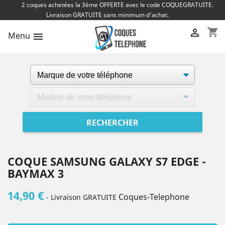
2 coques achetées la 3ème OFFERTE avec le code COQUEGRATUITE.
Livraison GRATUITE sans minimum d'achat.
shopping_cart

Menu

COQUE SAMSUNG GALAXY S7 EDGE -
BAYMAX 3
14,90 €
Coques-Telephone
- Livraison GRATUITE