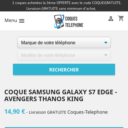
2 coques achetées la 3ème OFFERTE avec le code COQUEGRATUITE.
Livraison GRATUITE sans minimum d'achat.
shopping_cart

Menu

COQUE SAMSUNG GALAXY S7 EDGE -
AVENGERS THANOS KING
14,90 €
Coques-Telephone
- Livraison GRATUITE