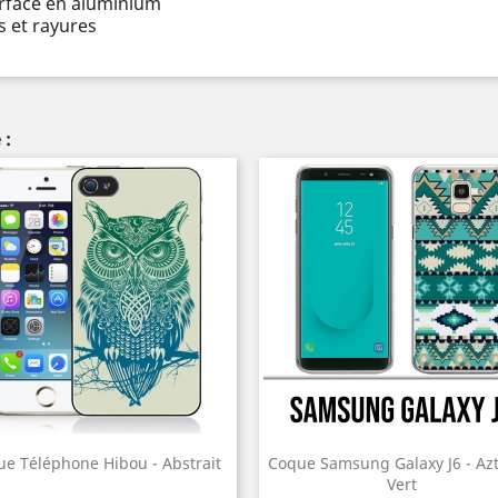
urface en aluminium
 et rayures
 :
e Téléphone Hibou - Abstrait
Coque Samsung Galaxy J6 - Az
Vert