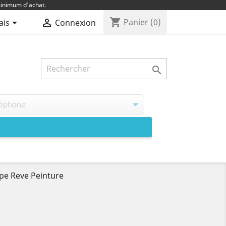
inimum d'achat.
shopping_cart


Panier
(0)
ais
Connexion

pe Reve Peinture