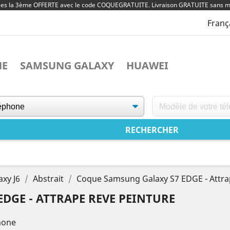
ées la 3ème OFFERTE avec le code COQUEGRATUITE. Livraison GRATUITE sans m
Franç
NE
SAMSUNG GALAXY
HUAWEI
xy J6
Abstrait
Coque Samsung Galaxy S7 EDGE - Attra
DGE - ATTRAPE REVE PEINTURE
hone