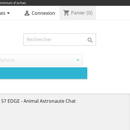
inimum d'achat.
shopping_cart


Panier
(0)
ais
Connexion

S7 EDGE - Animal Astronaute Chat