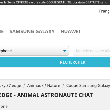
ées la 3ème OFFERTE avec le code COQUEGRATUITE. Livraison GRATUITE sans m
Franç
NE
SAMSUNG GALAXY
HUAWEI
axy S7 edge
Animaux / Nature
Coque Samsung Galaxy 
EDGE - ANIMAL ASTRONAUTE CHAT
hone