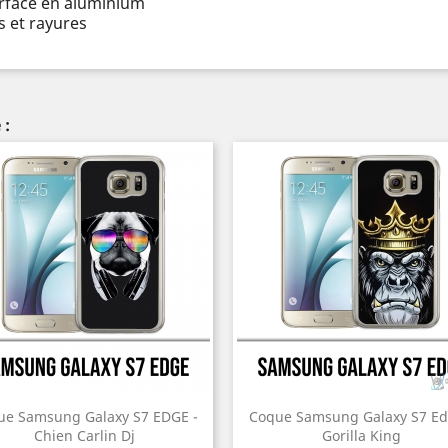
urface en aluminium
 et rayures
 :
ue Samsung Galaxy S7 EDGE -
Coque Samsung Galaxy S7 Ed
Chien Carlin Dj
Gorilla King