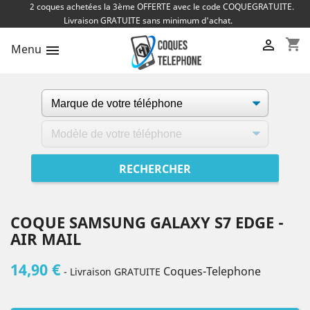
2 coques achetées la 3ème OFFERTE avec le code COQUEGRATUITE.
Livraison GRATUITE sans minimum d'achat.
shopping_cart

Menu

COQUE SAMSUNG GALAXY S7 EDGE -
AIR MAIL
14,90 €
Coques-Telephone
- Livraison GRATUITE