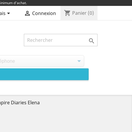
inimum d'achat.
shopping_cart


Panier
(0)
ais
Connexion

ire Diaries Elena