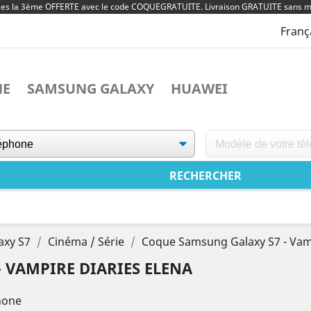
ées la 3ème OFFERTE avec le code COQUEGRATUITE. Livraison GRATUITE sans m
Franç
NE
SAMSUNG GALAXY
HUAWEI
axy S7
Cinéma / Série
Coque Samsung Galaxy S7 - Vamp
 VAMPIRE DIARIES ELENA
hone