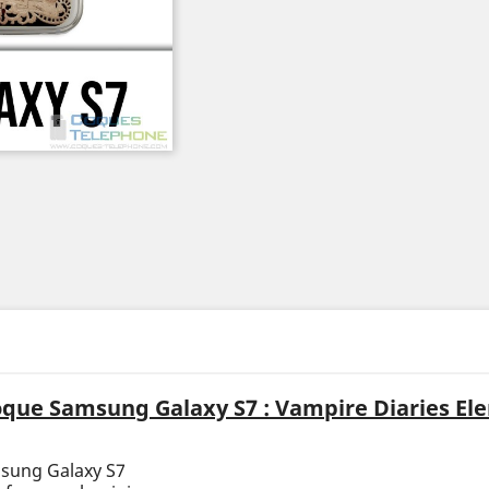
que Samsung Galaxy S7 : Vampire Diaries El
msung Galaxy S7